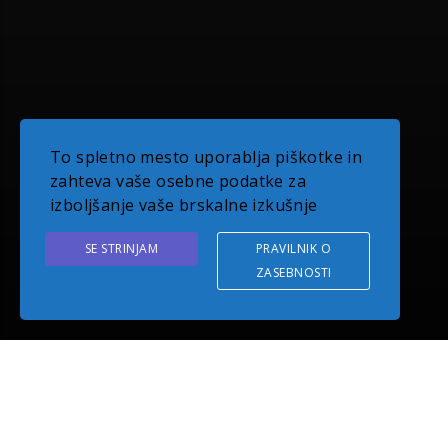
To spletno mesto uporablja piškotke in
zahteva vaše osebne podatke za
izboljšanje vaše brskalne izkušnje
SE STRINJAM
PRAVILNIK O
ZASEBNOSTI
O PODJETJU EUDOM
Z več kot desetletno tradicijo delovanja smo