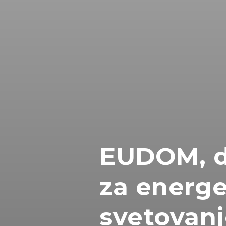
EUDOM, d
za energ
svetovanje