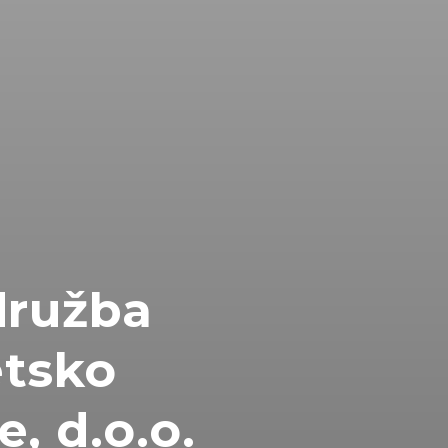
ružba
etsko
, d.o.o.