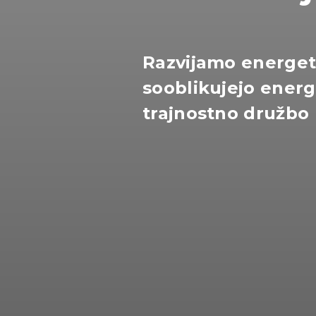
Razvijamo energets
sooblikujejo ener
trajnostno družbo