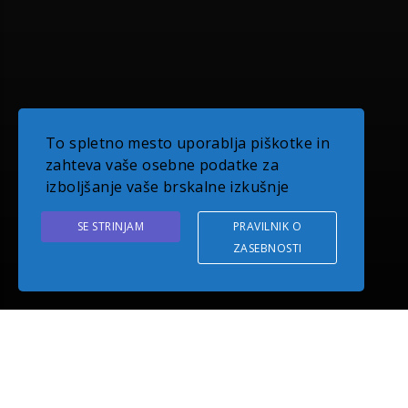
To spletno mesto uporablja piškotke in
zahteva vaše osebne podatke za
izboljšanje vaše brskalne izkušnje
SE STRINJAM
PRAVILNIK O
ZASEBNOSTI
O PODJETJU EUDOM
Z več kot desetletno tradicijo delovanja smo