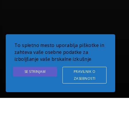
To spletno mesto uporablja piškotke in
zahteva vaše osebne podatke za
izboljšanje vaše brskalne izkušnje
SE STRINJAM
PRAVILNIK O
ZASEBNOSTI
O PODJETJU EUDOM
Z več kot desetletno tradicijo delovanja smo