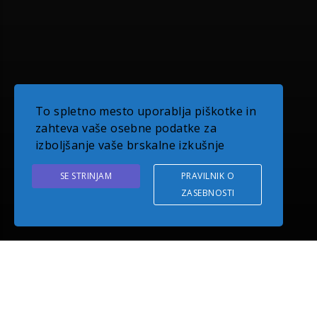
To spletno mesto uporablja piškotke in
zahteva vaše osebne podatke za
izboljšanje vaše brskalne izkušnje
SE STRINJAM
PRAVILNIK O
ZASEBNOSTI
O PODJETJU EUDOM
Z več kot desetletno tradicijo delovanja smo