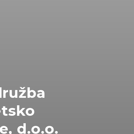
ružba
etsko
, d.o.o.