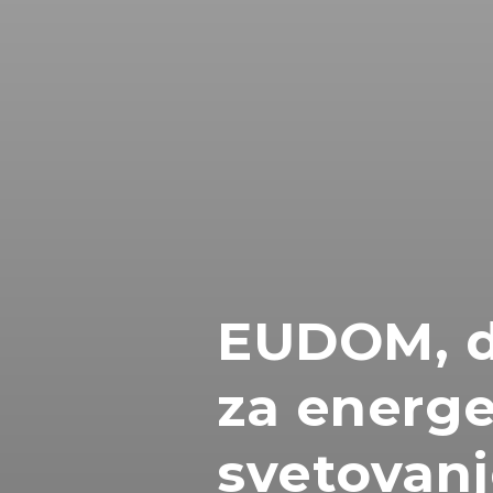
EUDOM, d
za energ
svetovanje