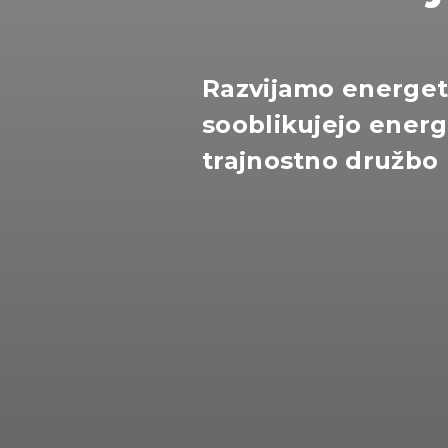
Razvijamo energets
sooblikujejo ener
trajnostno družbo