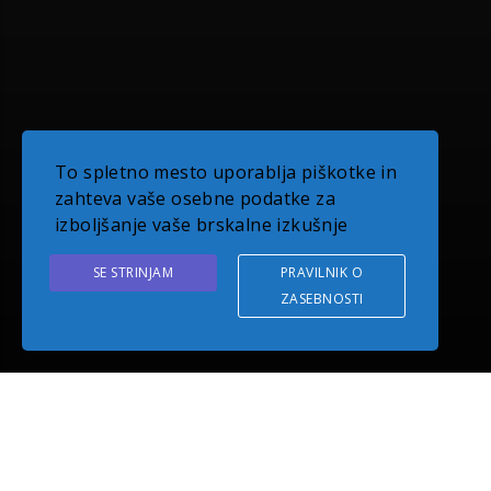
To spletno mesto uporablja piškotke in
zahteva vaše osebne podatke za
izboljšanje vaše brskalne izkušnje
SE STRINJAM
PRAVILNIK O
ZASEBNOSTI
O PODJETJU EUDOM
Z več kot desetletno tradicijo delovanja smo