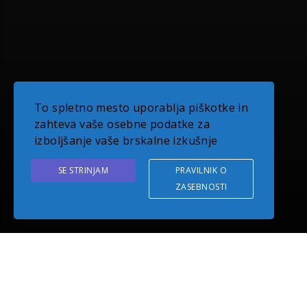
To spletno mesto uporablja piškotke in
zahteva vaše osebne podatke za
izboljšanje vaše brskalne izkušnje
SE STRINJAM
PRAVILNIK O
ZASEBNOSTI
O PODJETJU EUDOM
Z več kot desetletno tradicijo delovanja smo